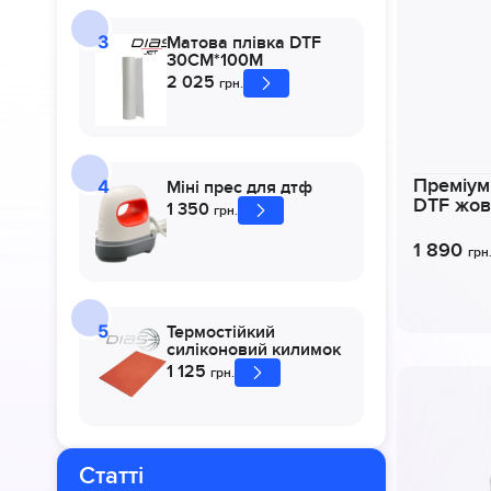
Матова плівка DTF
30СМ*100М
2 025
грн.
Преміум
Міні прес для дтф
DTF жов
1 350
грн.
1 890
грн
Термостійкий
силіконовий килимок
1 125
грн.
Статті