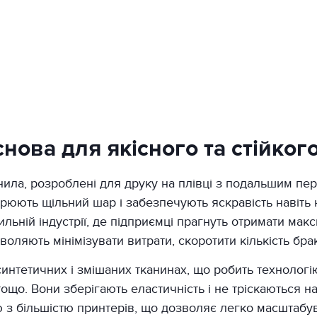
нова для якісного та стійког
нила, розроблені для друку на плівці з подальшим пе
рюють щільний шар і забезпечують яскравість навіть 
ьній індустрії, де підприємці прагнуть отримати макси
воляють мінімізувати витрати, скоротити кількість бр
синтетичних і змішаних тканинах, що робить технолог
ощо. Вони зберігають еластичність і не тріскаються на
 з більшістю принтерів, що дозволяє легко масштабу