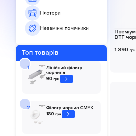
Плотери
Незамінні помічники
Преміум
DTF чор
1 890
грн
Топ товарів
Лінійний фільтр
чорнила
90
грн.
Фільтр чорнил CMYK
180
грн.