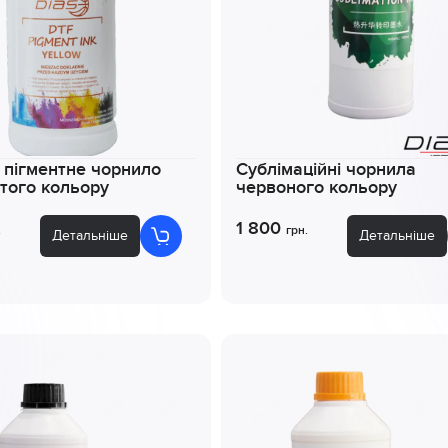
 пігментне чорнило
Сублімаційні чорнила
того кольору
червоного кольору
1 800
.
грн.
Детальніше
Детальніше