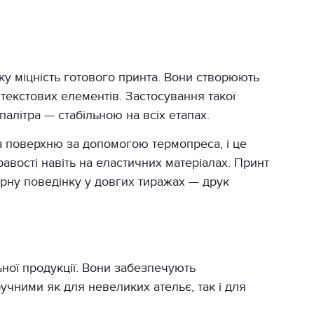
у міцність готового принта. Вони створюють
я текстових елементів. Застосування такої
алітра — стабільною на всіх етапах.
на поверхню за допомогою термопреса, і це
авості навіть на еластичних матеріалах. Принт
рну поведінку у довгих тиражах — друк
ної продукції. Вони забезпечують
ручними як для невеликих ательє, так і для