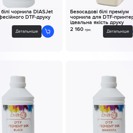
 білі чорнила DIASJet
Безосадові білі преміум
фесійного DTF-друку
чорнила для DTF-принтер
ідеальна якість друку
2 160
.
грн.
Детальніше
Детальніше