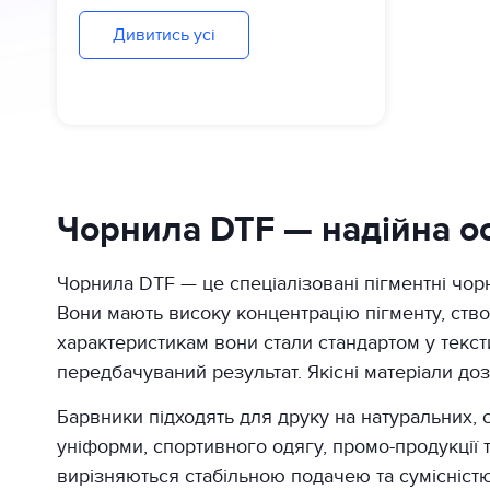
Дивитись усі
Чорнила DTF — надійна ос
Чорнила DTF — це спеціалізовані пігментні чор
Вони мають високу концентрацію пігменту, ство
характеристикам вони стали стандартом у текстил
передбачуваний результат. Якісні матеріали доз
Барвники підходять для друку на натуральних, 
уніформи, спортивного одягу, промо-продукції т
вирізняються стабільною подачею та сумісністю