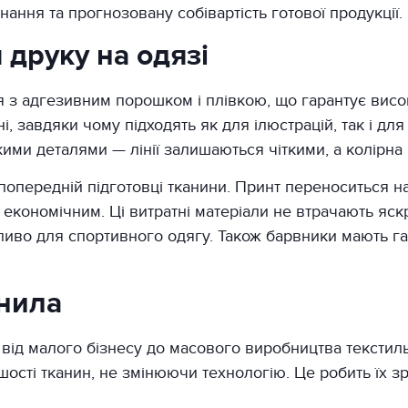
нання та прогнозовану собівартість готової продукції.
друку на одязі
 адгезивним порошком і плівкою, що гарантує висок
ні, завдяки чому підходять як для ілюстрацій, так і дл
ми деталями — лінії залишаються чіткими, а колірна п
 попередній підготовці тканини. Принт переноситься 
економічним. Ці витратні матеріали не втрачають яскр
ливо для спортивного одягу. Також барвники мають га
нила
ід малого бізнесу до масового виробництва текстиль
шості тканин, не змінюючи технологію. Це робить їх з