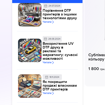
24.07.2024
Порівняння DTF
принтерів з іншими
технологіями друку
Читати
26.08.2024
Використання UV
DTF друку в
рекламі та
маркетингу: сучасні
Субліма
можливості
кольору
Читати
1 800
грн
18.11.2024
Як покращити
продажі власникам
DTF принтерів
Читати