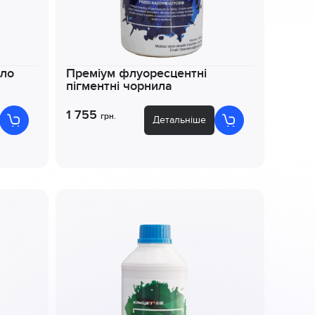
ило
Преміум флуоресцентні
пігментні чорнила
1 755
грн.
Детальніше