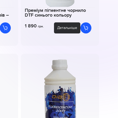
Преміум пігментне чорнило
ів –
DTF синього кольору
1 890
грн.
Детальніше