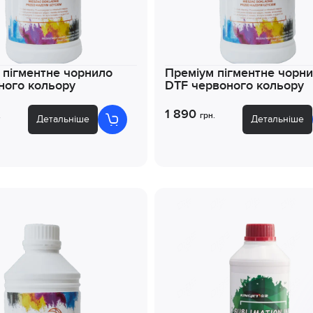
 пігментне чорнило
Преміум пігментне чорн
ного кольору
DTF червоного кольору
1 890
.
грн.
Детальніше
Детальніше