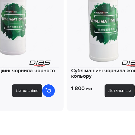
ційні чорнила чорного
Сублімаційні чорнила жо
кольору
1 800
.
грн.
Детальніше
Детальніше