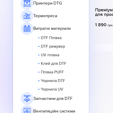
Принтери DTG
Преміум
для про
Термопреса
1 890
грн
Витратні матеріали
DTF Плівка
DTF ремувер
UV плівка
Клей для DTF
Плівка PUFF
Чорнила DTF
Чорнила UV
Запчастини для DTF
Вентиляційні системи