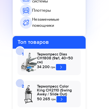
системы
Плоттеры
Незаменимые
помощники
Топ товаров
Термопресс Dias
CH1808 (9в1, 40×50
см)
34 200
грн.
Термопресс Color
King CH2110 (Swing
Away / Slide Out)
50 265
грн.