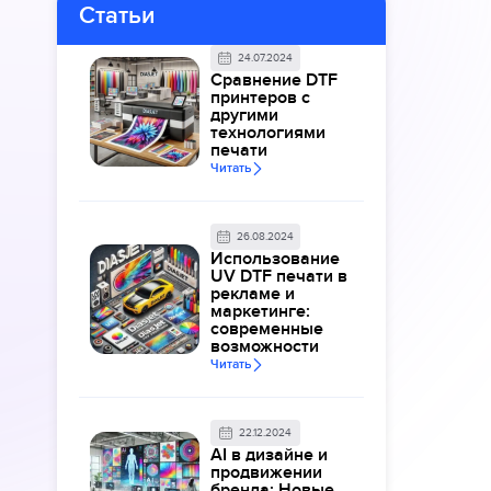
Статьи
24.07.2024
Сравнение DTF
принтеров с
другими
технологиями
печати
Читать
26.08.2024
Использование
UV DTF печати в
рекламе и
маркетинге:
современные
возможности
Читать
22.12.2024
AI в дизайне и
продвижении
бренда: Новые