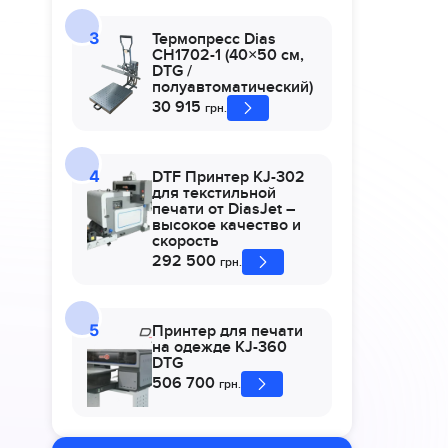
Термопресс Dias
CH1702-1 (40×50 см,
DTG /
полуавтоматический)
30 915
грн.
DTF Принтер KJ-302
для текстильной
печати от DiasJet –
высокое качество и
скорость
292 500
грн.
Принтер для печати
на одежде KJ-360
DTG
506 700
грн.