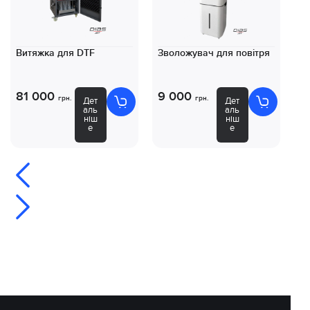
Витяжка для DTF
Зволожувач для повітря
Ко
D
81 000
9 000
8
грн.
грн.
Дет
Дет
аль
аль
ніш
ніш
е
е