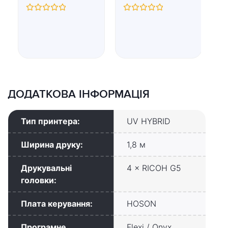
(
D
Оцінено
Оцінено
н
в
в
0
0
з
з
5
5
Оц
в
0
з
5
ДОДАТКОВА ІНФОРМАЦІЯ
Тип принтера:
UV HYBRID
Ширина друку:
1,8 м
Друкувальні
4 × RICOH G5
головки:
Плата керування:
HOSON
Програмне
Flexi / Onyx