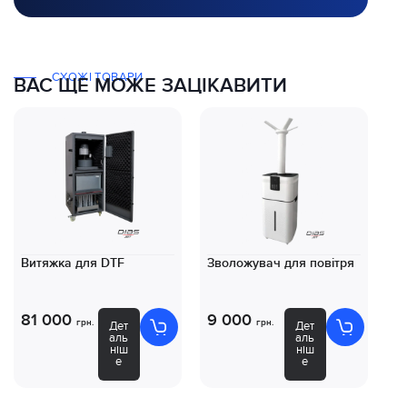
СХОЖІ ТОВАРИ
ВАС ЩЕ МОЖЕ ЗАЦІКАВИТИ
Витяжка для DTF
Зволожувач для повітря
Ко
D
81 000
9 000
8
грн.
грн.
Дет
Дет
аль
аль
ніш
ніш
е
е