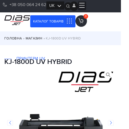
+38 050 064 24 62
UK
RU
0
КАТАЛОГ ТОВАРІВ
ГОЛОВНА
»
МАГАЗИН
»
KJ-1800D UV HYBRID
ПРИНТЕРИ UV
KJ-1800D UV HYBRID