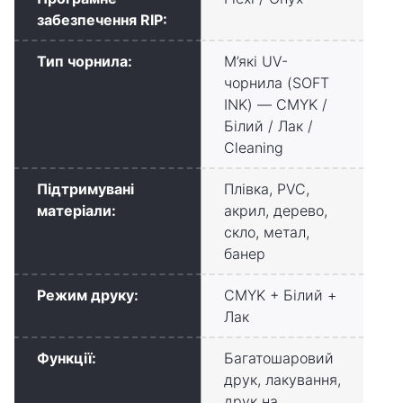
забезпечення RIP:
Тип чорнила:
М’які UV-
чорнила (SOFT
INK) — CMYK /
Білий / Лак /
Cleaning
Підтримувані
Плівка, PVC,
матеріали:
акрил, дерево,
скло, метал,
банер
Режим друку:
CMYK + Білий +
Лак
Функції:
Багатошаровий
друк, лакування,
друк на