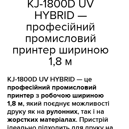
KJ-1800D UV
HYBRID —
професійний
промисловий
принтер шириною
1,8 м
KJ-1800D UV HYBRID — це
професійний промисловий
принтер
з
робочою шириною
1,8 м
, який поєднує можливості
друку як на
рулонних
, так і на
жорстких матеріалах
. Пристрій
ідеально підходить для друку на