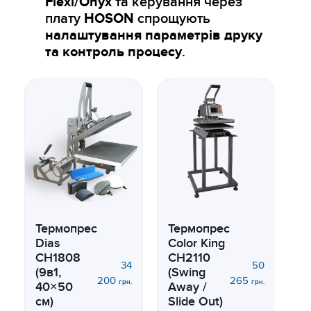
Flexi/Onyx
та керування через
плату
HOSON
спрощують
налаштування параметрів друку
та контроль процесу
.
Термопрес
Термопрес
Dias
Color King
CH1808
CH2110
34
50
(9в1,
(Swing
200
265
Т
грн.
грн.
40×50
Away /
D
см)
Slide Out)