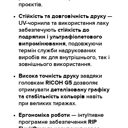
проєктів.
Стійкість та довговічність друку
—
UV-чорнила та використання лаку
забезпечують
стійкість до
подряпин і ультрафіолетового
випромінювання
, подовжуючи
термін служби надрукованих
виробів як для внутрішнього, так і
зовнішнього використання.
Висока точність друку
завдяки
головкам
RICOH G5
дозволяє
отримувати
деталізовану графіку
та стабільність кольорів
навіть
при великих тиражах.
Ергономіка роботи
— інтуїтивне
програмне забезпечення
RIP