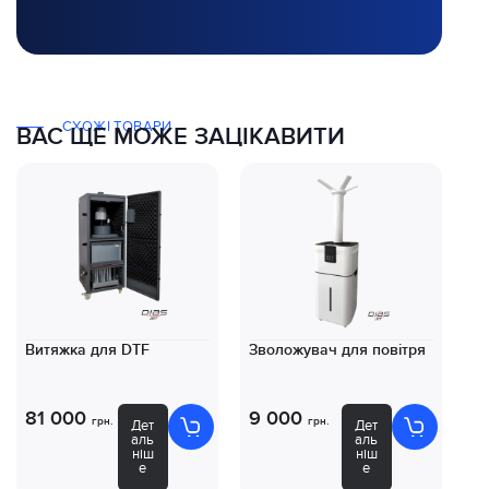
СХОЖІ ТОВАРИ
ВАС ЩЕ МОЖЕ ЗАЦІКАВИТИ
Витяжка для DTF
Зволожувач для повітря
Ко
D
81 000
9 000
8
грн.
грн.
Дет
Дет
аль
аль
ніш
ніш
е
е