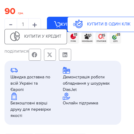
90
грн.
-
+
КУПИТИ В ОДИН КЛІК
КУПИТИ
КУПИТИ У КРЕДИТ
поділитися
Швидка доставка по
Демонстрація роботи
всій Україні та
обладнання у шоурумах
Європі
DiasJet
Безкоштовні взірці
Онлайн підтримка
друку для перевірки
якості