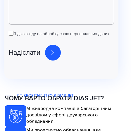
Я даю згоду на обробку своїх персональних даних
СПІВРОБІТНИЦТВО З DIAS JET
ЧОМУ ВАРТО ОБРАТИ DIAS JET?
Міжнародна компанія з багаторічним
досвідом у сфері друкарського
обладнання.
Ми пропонуємо обладнання, яке