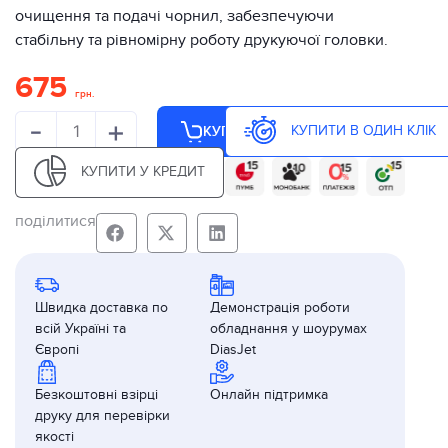
очищення та подачі чорнил, забезпечуючи
стабільну та рівномірну роботу друкуючої головки.
675
грн.
-
+
КУПИТИ В ОДИН КЛІК
КУПИТИ
КУПИТИ У КРЕДИТ
поділитися
Швидка доставка по
Демонстрація роботи
всій Україні та
обладнання у шоурумах
Європі
DiasJet
Безкоштовні взірці
Онлайн підтримка
друку для перевірки
якості