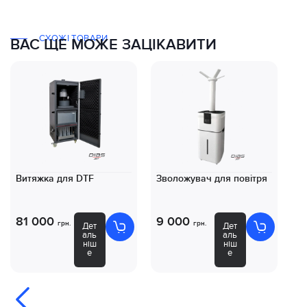
СХОЖІ ТОВАРИ
ВАС ЩЕ МОЖЕ ЗАЦІКАВИТИ
Витяжка для DTF
Зволожувач для повітря
Ко
D
81 000
9 000
8
грн.
грн.
Дет
Дет
аль
аль
ніш
ніш
е
е