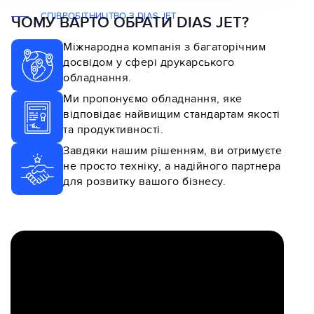
СПІВРОБІТНИЦТВО З DIAS JET
ЧОМУ ВАРТО ОБРАТИ DIAS JET?
Міжнародна компанія з багаторічним
досвідом у сфері друкарського
обладнання.
Ми пропонуємо обладнання, яке
відповідає найвищим стандартам якості
та продуктивності.
Завдяки нашим рішенням, ви отримуєте
не просто техніку, а надійного партнера
для розвитку вашого бізнесу.