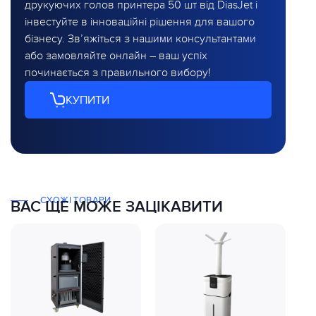
друкуючих голов принтера 50 шт від DiasJet і
інвестуйте в інноваційні рішення для вашого
бізнесу. Зв’яжіться з нашими консультантами
або замовляйте онлайн – ваш успіх
починається з правильного вибору!
КУПИТИ
СХОЖІ ТОВАРИ
ВАС ЩЕ МОЖЕ ЗАЦІКАВИТИ