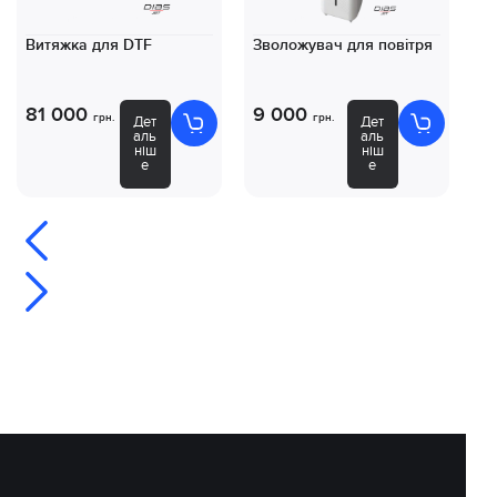
Витяжка для DTF
Зволожувач для повітря
Ко
D
81 000
9 000
8
грн.
грн.
Дет
Дет
аль
аль
ніш
ніш
е
е