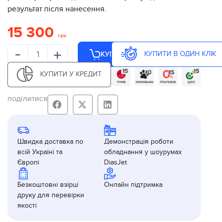
результат після нанесення.
15 300
грн.
-
+
КУПИТИ В ОДИН КЛІК
КУПИТИ
КУПИТИ У КРЕДИТ
поділитися
Швидка доставка по
Демонстрація роботи
всій Україні та
обладнання у шоурумах
Європі
DiasJet
Безкоштовні взірці
Онлайн підтримка
друку для перевірки
якості