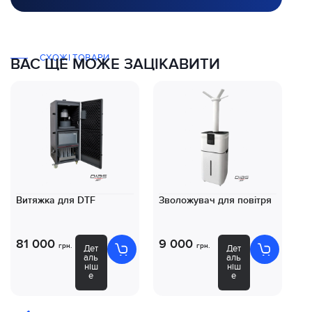
СХОЖІ ТОВАРИ
ВАС ЩЕ МОЖЕ ЗАЦІКАВИТИ
Витяжка для DTF
Зволожувач для повітря
Ко
D
81 000
9 000
8
грн.
грн.
Дет
Дет
аль
аль
ніш
ніш
е
е