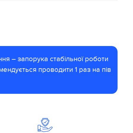
ня – запорука стабільної роботи
ендується проводити 1 раз на пів