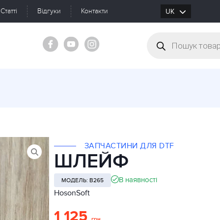
Статті
Відгуки
Контакти
UK
RU
ЗАПЧАСТИНИ ДЛЯ DTF
ШЛЕЙФ
В наявності
МОДЕЛЬ: B265
HosonSoft
1 125
грн.