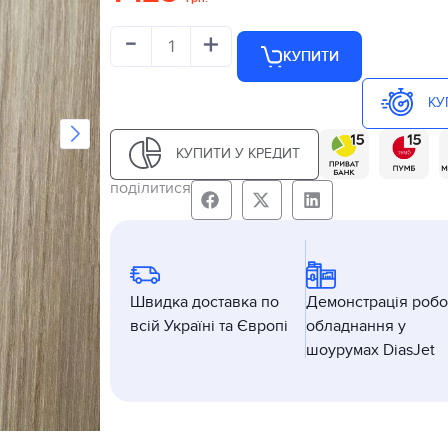
-
+
КУПИТИ
КУ
КУПИТИ У КРЕДИТ
поділитися
Швидка доставка по
Демонстрація робо
всій Україні та Європі
обладнання у
шоурумах DiasJet