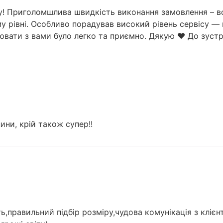
у! Приголомшлива швидкість виконання замовлення – все
у рівні. Особливо порадував високий рівень сервісу — 
вати з вами було легко та приємно. Дякую ❤️ До зустрі
ини, крій також супер!!
правильний підбір розміру,чудова комунікація з клієн