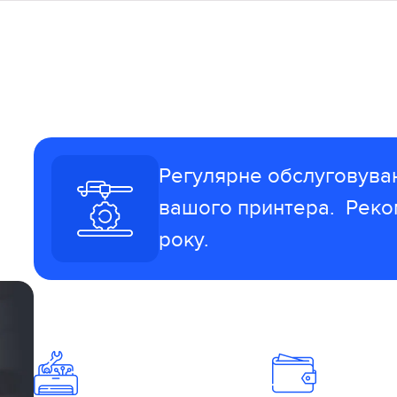
Регулярне обслуговуван
вашого принтера. Реком
року.