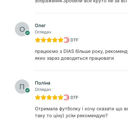
зображення.Зробили все круто не за всі 
Олег
Оглядач
DTF
працюємо з DIAS більше року, рекоменду
яких зараз доводиться працювати
Поліна
Оглядач
DTF
Отримала футболку і хочу сказати що вон
таку то ціну) усім рекомендую?