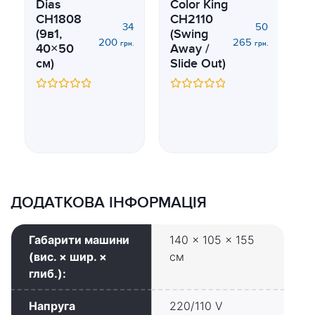
Dias
Color King
CH1808
CH2110
34
50
(9в1,
(Swing
200
265
Т
грн.
грн.
40×50
Away /
D
см)
Slide Out)
(
D
Оцінено
Оцінено
н
в
в
0
0
з
з
5
5
Оц
в
0
з
5
ДОДАТКОВА ІНФОРМАЦІЯ
Габарити машини
140 × 105 × 155
(вис. × шир. ×
см
глиб.):
Напруга
220/110 V