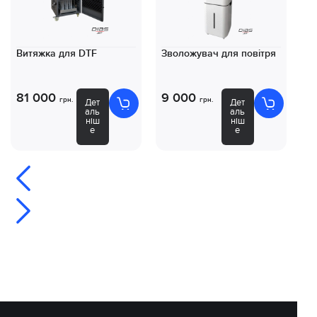
Витяжка для DTF
Зволожувач для повітря
Ко
D
81 000
9 000
8
грн.
грн.
Дет
Дет
аль
аль
ніш
ніш
е
е