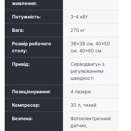
живлення:
Потужність:
3–4 кВт
Вага:
270 кг
Розмір робочого
38×38 см, 40×50
столу:
см, 40×60 см
Привід:
Серводвигун з
регулюванням
швидкості
Позиціонування:
4 лазери
Компресор:
30 л, тихий
Безпека:
Фотоелектричний
датчик,