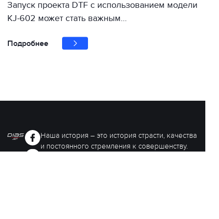
Запуск проекта DTF с использованием модели
KJ-602 может стать важным…
Подробнее
Наша история – это история страсти, качества
и постоянного стремления к совершенству.
Мы гордимся тем, чего добились, и стремимся
постоянно развиваться, чтобы
соответствовать ожиданиям наших клиентов.
г. Хмельницкий, Винницкая 1/8
+38 050 064 24 62 +38 099 862 46 08