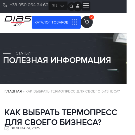
+38 050 064 24 62
RU
UK
0
КАТАЛОГ ТОВАРОВ
СТАТЬИ
ПОЛЕЗНАЯ ИНФОРМАЦИЯ
ГЛАВНАЯ
»
КАК ВЫБРАТЬ ТЕРМОПРЕСС ДЛЯ СВОЕГО БИЗНЕСА?
КАК ВЫБРАТЬ ТЕРМОПРЕСС
ДЛЯ СВОЕГО БИЗНЕСА?
30 ЯНВАРЯ, 2025