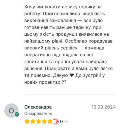
Хочу висловити велику подяку за
роботу! Приголомшлива швидкість
виконання замовлення — все було
готове навіть раніше терміну, при
цьому якість продукції виявилася на
найвищому рівні. Особливо порадував
високий рівень сервісу — команда
оперативно відповідала на всі
запитання та пропонувала найкращі
рішення. Працювати з вами було легко
та приємно. Дякую ❤️ До зустрічі у
нових проектах ??
Олександра
13.09.2024
Обозреватель
DTF