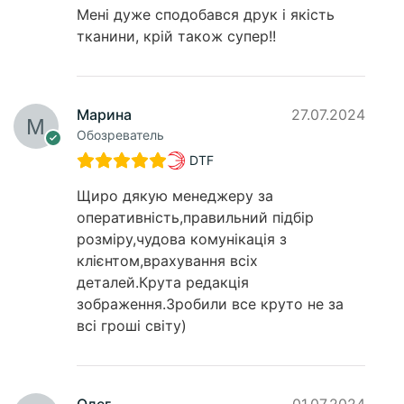
Мені дуже сподобався друк і якість
тканини, крій також супер!!
Марина
27.07.2024
Обозреватель
DTF
Щиро дякую менеджеру за
оперативність,правильний підбір
розміру,чудова комунікація з
клієнтом,врахування всіх
деталей.Крута редакція
зображення.Зробили все круто не за
всі гроші світу)
Олег
01.07.2024