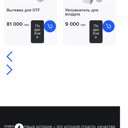
Вытяжка для DTF
Увлажнитель для
Ко
воздуха
DT
81 000
9 000
8
грн.
грн.
По
По
дро
дро
бне
бне
е
е
Наша история – это история страсти, качества