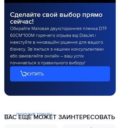
Сделайте свой выбор прямо
сейчас!
Обирайте Матовая двухсторонняя пленка DTF
60CM*100M горячего отрыва від DiasJet і
інвестуйте в інноваційні рішення для вашого
бізнесу. Зв’яжіться з нашими консультантами
або замовляйте онлайн – ваш успіх
починається з правильного вибору!
КУПИТЬ
ПОХОЖИЕ ТОВАРЫ
ВАС ЕЩЕ МОЖЕТ ЗАИНТЕРЕСОВАТЬ