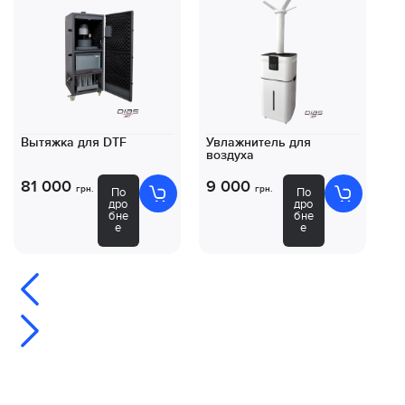
Вытяжка для DTF
Увлажнитель для
Ко
воздуха
DT
81 000
9 000
8
грн.
грн.
По
По
дро
дро
бне
бне
е
е