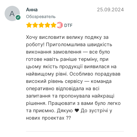
Анна
25.09.2024
Обозреватель
DTF
Хочу висловити велику подяку за
роботу! Приголомшлива швидкість
виконання замовлення — все було
готове навіть раніше терміну, при
цьому якість продукції виявилася на
найвищому рівні. Особливо порадував
високий рівень сервісу — команда
оперативно відповідала на всі
запитання та пропонувала найкращі
рішення. Працювати з вами було легко
та приємно. Дякую ❤️ До зустрічі у
нових проектах ??