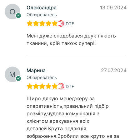
Олександра
13.09.2024
Обозреватель
DTF
Мені дуже сподобався друк і якість
тканини, крій також супер!!
Марина
27.07.2024
Обозреватель
DTF
Щиро дякую менеджеру за
оперативність,правильний підбір
розміру,чудова комунікація з
клієнтом,врахування всіх
деталей.Крута редакція
зображення.Зробили все круто не за