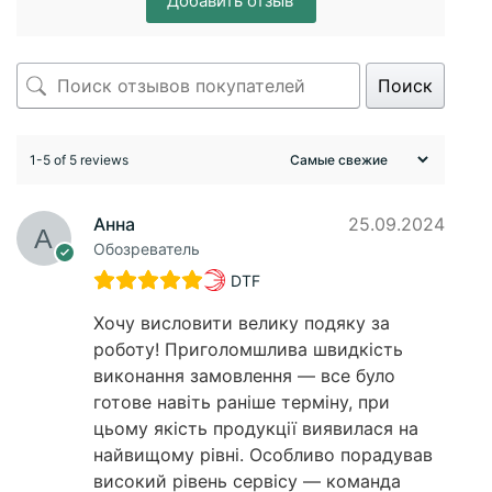
Добавить отзыв
Поиск
1-5 of 5 reviews
Анна
25.09.2024
Обозреватель
DTF
Хочу висловити велику подяку за
роботу! Приголомшлива швидкість
виконання замовлення — все було
готове навіть раніше терміну, при
цьому якість продукції виявилася на
найвищому рівні. Особливо порадував
високий рівень сервісу — команда