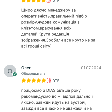
DTF
Щиро дякую менеджеру за
оперативність,правильний підбір
розміру,чудова комунікація з
клієнтом,врахування всіх
деталей.Крута редакція
зображення.Зробили все круто не за
всі гроші світу)
Олег
01.07.2024
Обозреватель
DTF
працюємо з DIAS більше року,
рекомендуємо всім, відповідально і
якісно, завжди йдуть на зустріч,
завжди все вчасно не зважаючи на