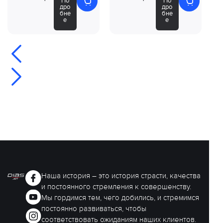
По
По
дро
дро
бне
бне
е
е
Наша история – это история страсти, качества
и постоянного стремления к совершенству.
Мы гордимся тем, чего добились, и стремимся
постоянно развиваться, чтобы
соответствовать ожиданиям наших клиентов.