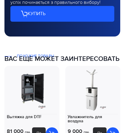
успіх починається з правильного вибору!
КУПИТЬ
ПОХОЖИЕ ТОВАРЫ
ВАС ЕЩЕ МОЖЕТ ЗАИНТЕРЕСОВАТЬ
Вытяжка для DTF
Увлажнитель для
Ко
воздуха
DT
81 000
9 000
8
грн.
грн.