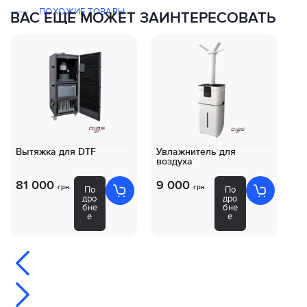
ПОХОЖИЕ ТОВАРЫ
ВАС ЕЩЕ МОЖЕТ ЗАИНТЕРЕСОВАТЬ
Вытяжка для DTF
Увлажнитель для
Ко
воздуха
DT
81 000
9 000
8
грн.
грн.
По
По
дро
дро
бне
бне
е
е