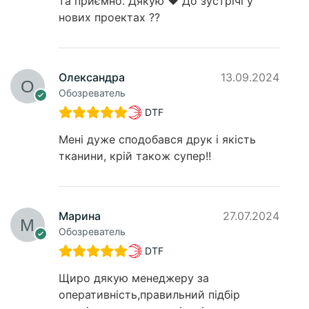
та приємно. Дякую ❤️ До зустрічі у
нових проектах ??
Олександра
13.09.2024
Обозреватель
DTF
Мені дуже сподобався друк і якість
тканини, крій також супер!!
Марина
27.07.2024
Обозреватель
DTF
Щиро дякую менеджеру за
оперативність,правильний підбір