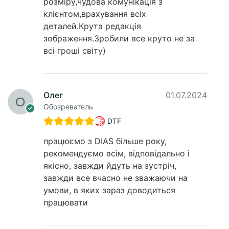
розміру,чудова комунікація з
клієнтом,врахування всіх
деталей.Крута редакція
зображення.Зробили все круто не за
всі гроші світу)
Олег
01.07.2024
Обозреватель
DTF
працюємо з DIAS більше року,
рекомендуємо всім, відповідально і
якісно, завжди йдуть на зустріч,
завжди все вчасно не зважаючи на
умови, в яких зараз доводиться
працювати