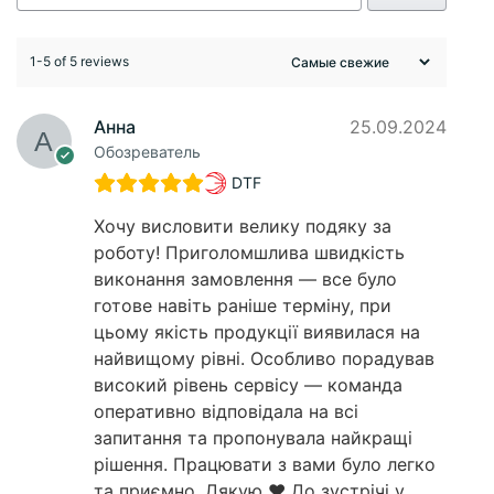
1-5 of 5 reviews
Анна
25.09.2024
Обозреватель
DTF
Хочу висловити велику подяку за
роботу! Приголомшлива швидкість
виконання замовлення — все було
готове навіть раніше терміну, при
цьому якість продукції виявилася на
найвищому рівні. Особливо порадував
високий рівень сервісу — команда
оперативно відповідала на всі
запитання та пропонувала найкращі
рішення. Працювати з вами було легко
та приємно. Дякую ❤️ До зустрічі у