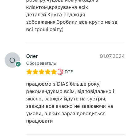
клієнтом,врахування всіх
деталей.Крута редакція
зображення.Зробили все круто не за
всі гроші світу)
Олег
01.07.2024
Обозреватель
DTF
працюємо з DIAS більше року,
рекомендуємо всім, відповідально і
якісно, завжди йдуть на зустріч,
завжди все вчасно не зважаючи на
умови, в яких зараз доводиться
працювати