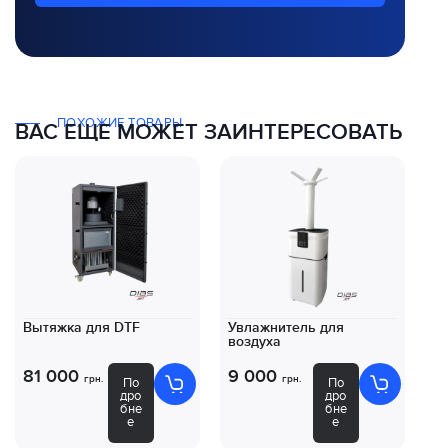
ПОХОЖИЕ ТОВАРЫ
ВАС ЕЩЕ МОЖЕТ ЗАИНТЕРЕСОВАТЬ
Вытяжка для DTF
Увлажнитель для
Ко
воздуха
DT
81 000
9 000
8
грн.
грн.
По
По
дро
дро
бне
бне
е
е