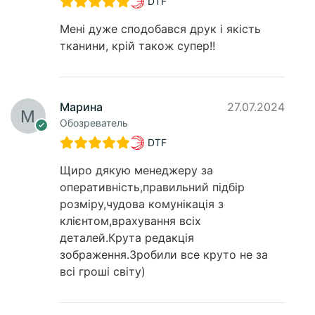
DTF
Мені дуже сподобався друк і якість
тканини, крій також супер!!
Марина
27.07.2024
Обозреватель
DTF
Щиро дякую менеджеру за
оперативність,правильний підбір
розміру,чудова комунікація з
клієнтом,врахування всіх
деталей.Крута редакція
зображення.Зробили все круто не за
всі гроші світу)