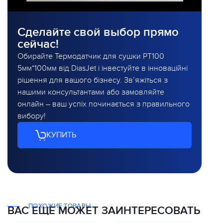
Сделайте свой выбор прямо
сейчас!
Обирайте Термодатчик для сушки PT100
5мм*100мм від DiasJet і інвестуйте в інноваційні
рішення для вашого бізнесу. Зв’яжіться з
нашими консультантами або замовляйте
онлайн – ваш успіх починається з правильного
вибору!
КУПИТЬ
ПОХОЖИЕ ТОВАРЫ
ВАС ЕЩЕ МОЖЕТ ЗАИНТЕРЕСОВАТЬ