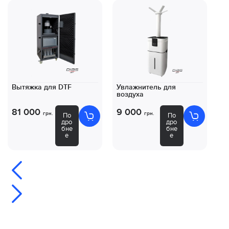
Вытяжка для DTF
Увлажнитель для
Ко
воздуха
DT
81 000
9 000
8
грн.
грн.
По
По
дро
дро
бне
бне
е
е