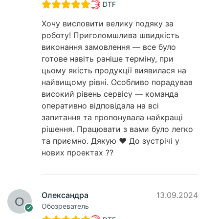
DTF
Хочу висловити велику подяку за
роботу! Приголомшлива швидкість
виконання замовлення — все було
готове навіть раніше терміну, при
цьому якість продукції виявилася на
найвищому рівні. Особливо порадував
високий рівень сервісу — команда
оперативно відповідала на всі
запитання та пропонувала найкращі
рішення. Працювати з вами було легко
та приємно. Дякую ❤️ До зустрічі у
нових проектах ??
Олександра
13.09.2024
Обозреватель