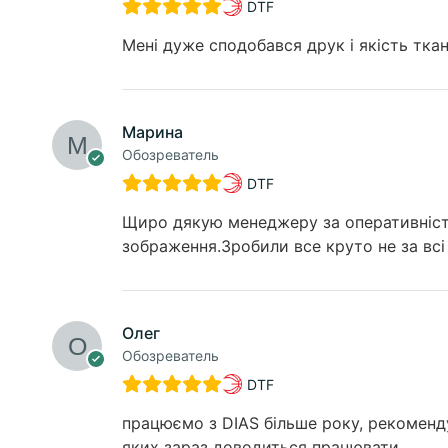
DTF
Мені дуже сподобався друк і якість ткан
Марина
Обозреватель
DTF
Щиро дякую менеджеру за оперативність,
зображення.Зробили все круто не за всі 
Олег
Обозреватель
DTF
працюємо з DIAS більше року, рекоменду
яких зараз доводиться працювати