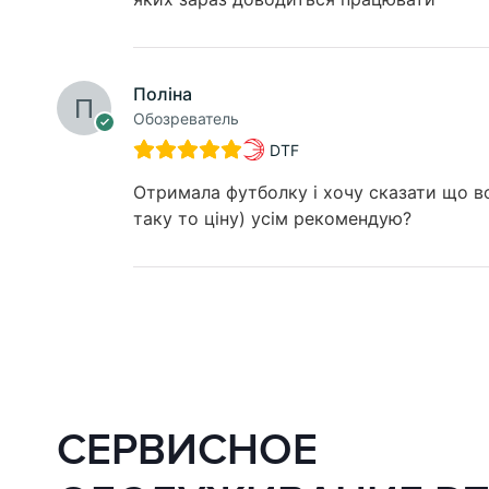
Поліна
Обозреватель
DTF
Отримала футболку і хочу сказати що вон
таку то ціну) усім рекомендую?
СЕРВИСНОЕ