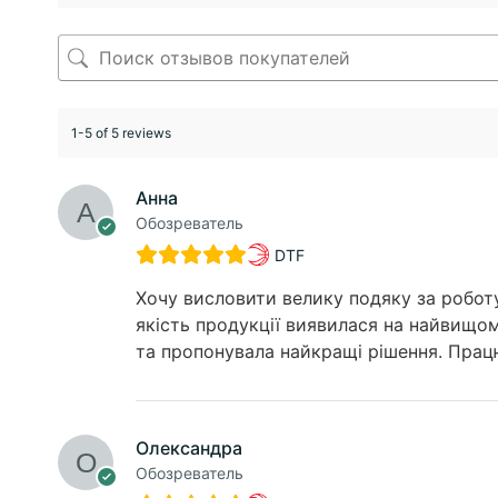
1-5 of 5 reviews
Анна
Обозреватель
DTF
Хочу висловити велику подяку за робот
якість продукції виявилася на найвищом
та пропонувала найкращі рішення. Працю
Олександра
Обозреватель