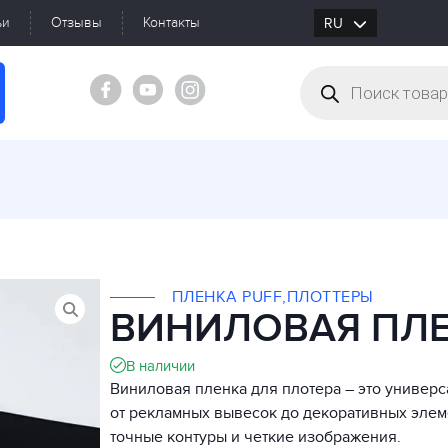
ьи
Отзывы
Контакты
RU
UK
ПЛЕНКА PUFF
,
ПЛОТТЕРЫ
ВИНИЛОВАЯ ПЛЕ
В наличии
Виниловая пленка для плотера – это универ
от рекламных вывесок до декоративных элеме
точные контуры и четкие изображения.