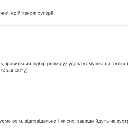
ини, крій також супер!!
правильний підбір розміру,чудова комунікація з клієн
гроші світу)
ємо всім, відповідально і якісно, завжди йдуть на зуст