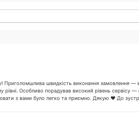
у! Приголомшлива швидкість виконання замовлення — вс
у рівні. Особливо порадував високий рівень сервісу — 
вати з вами було легко та приємно. Дякую ❤️ До зустрі