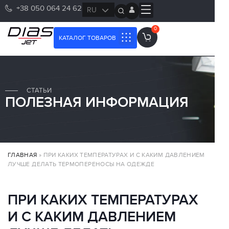
+38 050 064 24 62
RU
UK
0
КАТАЛОГ ТОВАРОВ
СТАТЬИ
ПОЛЕЗНАЯ ИНФОРМАЦИЯ
ГЛАВНАЯ
»
ПРИ КАКИХ ТЕМПЕРАТУРАХ И С КАКИМ ДАВЛЕНИЕМ
ЛУЧШЕ ДЕЛАТЬ ТЕРМОПЕРЕНОСЫ НА ОДЕЖДЕ
ПРИ КАКИХ ТЕМПЕРАТУРАХ
И С КАКИМ ДАВЛЕНИЕМ