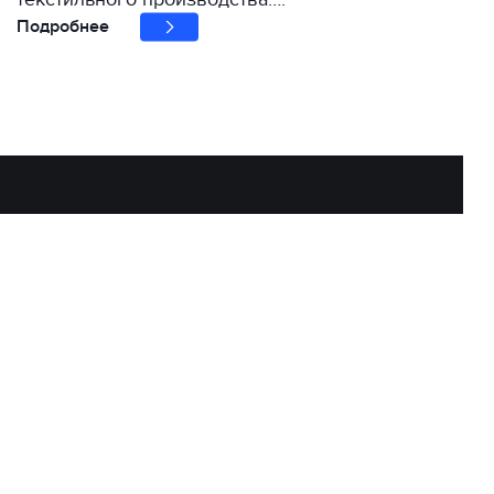
Подробнее
Наша история – это история страсти, качества
и постоянного стремления к совершенству.
Мы гордимся тем, чего добились, и стремимся
постоянно развиваться, чтобы
соответствовать ожиданиям наших клиентов.
г. Хмельницкий, Винницкая 1/8
+38 050 064 24 62 +38 099 862 46 08
diasjet1414@gmail.com