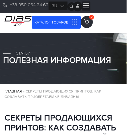
+38 050 064 24 62
RU
UK
0
КАТАЛОГ ТОВАРОВ
СТАТЬИ
ПОЛЕЗНАЯ ИНФОРМАЦИЯ
ГЛАВНАЯ
»
СЕКРЕТЫ ПРОДАЮЩИХСЯ ПРИНТОВ: КАК
СОЗДАВАТЬ ПРИОБРЕТАЕМЫЕ ДИЗАЙНЫ
СЕКРЕТЫ ПРОДАЮЩИХСЯ
ПРИНТОВ: КАК СОЗДАВАТЬ