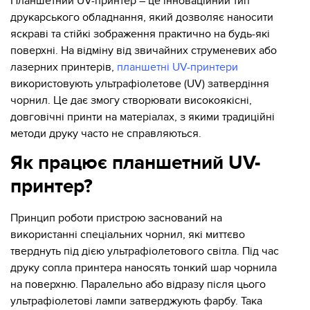
Планшетний UV-принтер – це інноваційний тип
друкарського обладнання, який дозволяє наносити
яскраві та стійкі зображення практично на будь-які
поверхні. На відміну від звичайних струменевих або
лазерних принтерів,
планшетні UV-принтери
використовують ультрафіолетове (UV) затвердіння
чорнил. Це дає змогу створювати високоякісні,
довговічні принти на матеріалах, з якими традиційні
методи друку часто не справляються.
Як працює планшетний UV-
принтер?
Принцип роботи пристрою заснований на
використанні спеціальних чорнил, які миттєво
тверднуть під дією ультрафіолетового світла. Під час
друку сопла принтера наносять тонкий шар чорнила
на поверхню. Паралельно або відразу після цього
ультрафіолетові лампи затверджують фарбу. Така