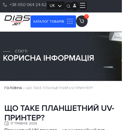
+38 050 064 24 62
UK
RU
0
КАТАЛОГ ТОВАРІВ
СТАТТІ
КОРИСНА ІНФОРМАЦІЯ
ГОЛОВНА
»
ЩО ТАКЕ ПЛАНШЕТНИЙ UV-ПРИНТЕР?
ЩО ТАКЕ ПЛАНШЕТНИЙ UV-
ПРИНТЕР?
17 ТРАВНЯ, 2025