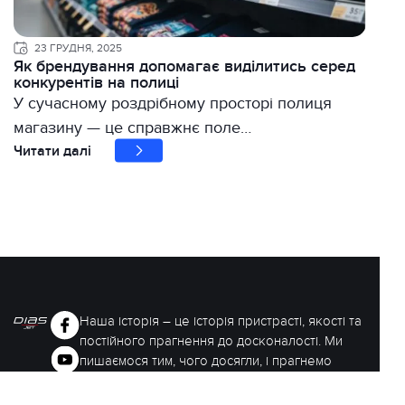
23 ГРУДНЯ, 2025
Як брендування допомагає виділитись серед
конкурентів на полиці
У сучасному роздрібному просторі полиця
магазину — це справжнє поле…
Читати далі
Наша історія – це історія пристрасті, якості та
постійного прагнення до досконалості. Ми
пишаємося тим, чого досягли, і прагнемо
постійно розвиватися, щоб відповідати
очікуванням наших клієнтів.