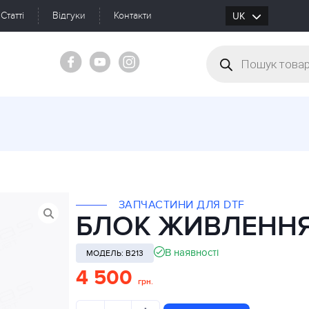
Статті
Відгуки
Контакти
UK
RU
ЗАПЧАСТИНИ ДЛЯ DTF
БЛОК ЖИВЛЕНН
В наявності
МОДЕЛЬ: B213
4 500
грн.