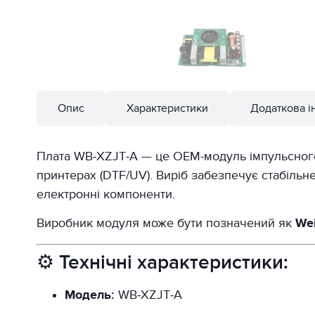
Опис
Характеристики
Додаткова і
Плата WB‑XZJT‑A — це OEM-модуль імпульсног
принтерах (DTF/UV). Виріб забезпечує стабіль
електронні компоненти.
Виробник модуля може бути позначений як
We
⚙️ Технічні характеристики:
Модель:
WB‑XZJT‑A