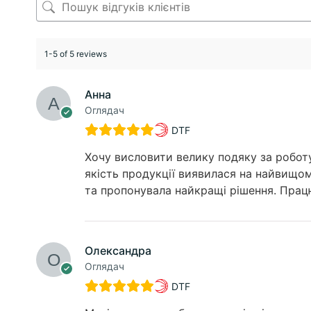
1-5 of 5 reviews
Анна
Оглядач
DTF
Хочу висловити велику подяку за робот
якість продукції виявилася на найвищом
та пропонувала найкращі рішення. Працю
Олександра
Оглядач
DTF