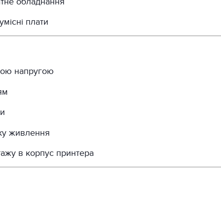
тне обладнання
умісні плати
зною напругою
ям
ги
оку живлення
ажу в корпус принтера