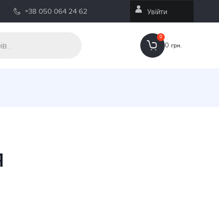
+38 050 064 24 62
Увійти
0
0
грн.
Я