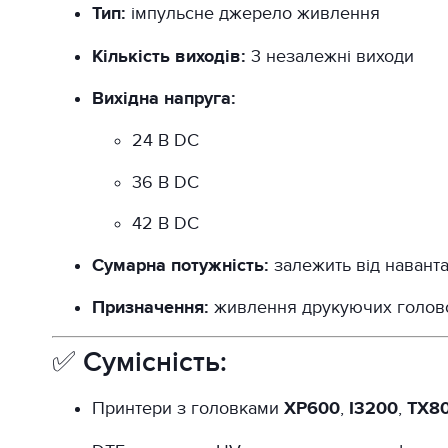
Тип:
імпульсне джерело живлення
Кількість виходів:
3 незалежні виходи
Вихідна напруга:
24 В DC
36 В DC
42 В DC
Сумарна потужність:
залежить від навант
Призначення:
живлення друкуючих головок
✅ Сумісність:
Принтери з головками
XP600
,
I3200
,
TX8