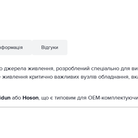
нформація
Відгуки
о джерела живлення, розроблений спеціально для в
не живлення критично важливих вузлів обладнання, вк
idun
або
Hoson
, що є типовим для OEM-комплектуючи