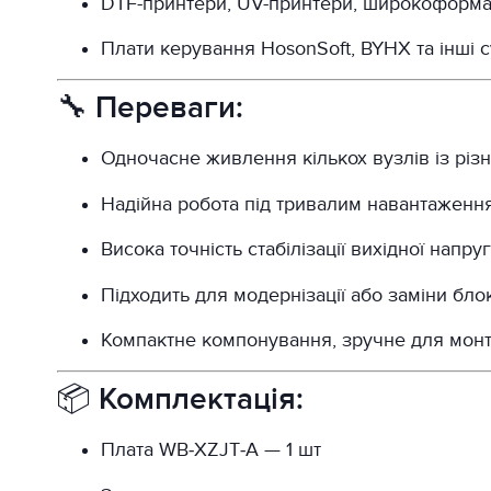
DTF-принтери, UV-принтери, широкоформа
Плати керування HosonSoft, BYHX та інші с
🔧 Переваги:
Одночасне живлення кількох вузлів із рі
Надійна робота під тривалим навантаженн
Висока точність стабілізації вихідної напру
Підходить для модернізації або заміни бл
Компактне компонування, зручне для монт
📦 Комплектація:
Плата WB‑XZJT‑A — 1 шт