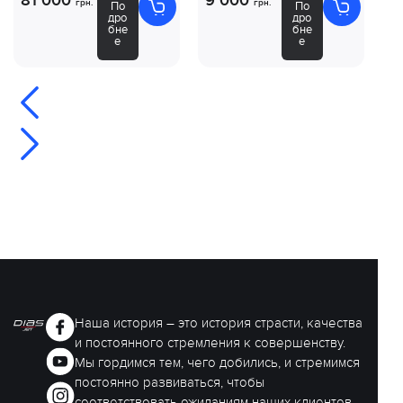
81 000
9 000
8
грн.
грн.
По
По
дро
дро
бне
бне
е
е
Наша история – это история страсти, качества
и постоянного стремления к совершенству.
Мы гордимся тем, чего добились, и стремимся
постоянно развиваться, чтобы
соответствовать ожиданиям наших клиентов.