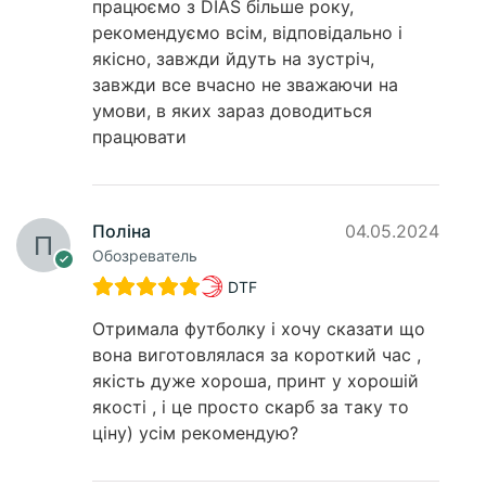
працюємо з DIAS більше року,
рекомендуємо всім, відповідально і
якісно, завжди йдуть на зустріч,
завжди все вчасно не зважаючи на
умови, в яких зараз доводиться
працювати
Поліна
04.05.2024
Обозреватель
DTF
Отримала футболку і хочу сказати що
вона виготовлялася за короткий час ,
якість дуже хороша, принт у хорошій
якості , і це просто скарб за таку то
ціну) усім рекомендую?