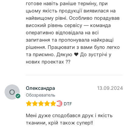
готове навіть раніше терміну, при
цьому якість продукції виявилася на
найвищому рівні. Особливо порадував
високий рівень сервісу — команда
оперативно відповідала на всі
запитання та пропонувала найкращі
рішення. Працювати з вами було легко
та приємно. Дякую ❤️ До зустрічі у
нових проектах ??
Олександра
13.09.2024
Обозреватель
DTF
Мені дуже сподобався друк і якість
тканини, крій також супер!!