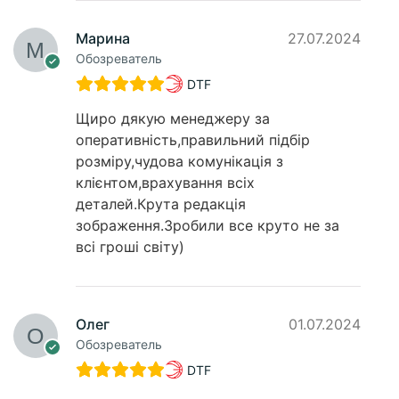
Марина
27.07.2024
Обозреватель
DTF
Щиро дякую менеджеру за
оперативність,правильний підбір
розміру,чудова комунікація з
клієнтом,врахування всіх
деталей.Крута редакція
зображення.Зробили все круто не за
всі гроші світу)
Олег
01.07.2024
Обозреватель
DTF