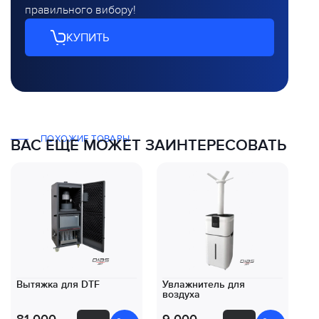
правильного вибору!
КУПИТЬ
ПОХОЖИЕ ТОВАРЫ
ВАС ЕЩЕ МОЖЕТ ЗАИНТЕРЕСОВАТЬ
Вытяжка для DTF
Увлажнитель для
Ко
воздуха
DT