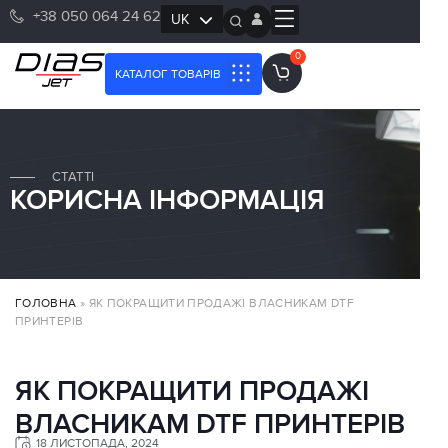
+38 050 064 24 62
UK
RU
0
КАТАЛОГ ТОВАРІВ
СТАТТІ
КОРИСНА ІНФОРМАЦІЯ
ГОЛОВНА
»
ЯК ПОКРАЩИТИ ПРОДАЖІ ВЛАСНИКАМ DTF
ПРИНТЕРІВ
ЯК ПОКРАЩИТИ ПРОДАЖІ
ВЛАСНИКАМ DTF ПРИНТЕРІВ
18 ЛИСТОПАДА, 2024