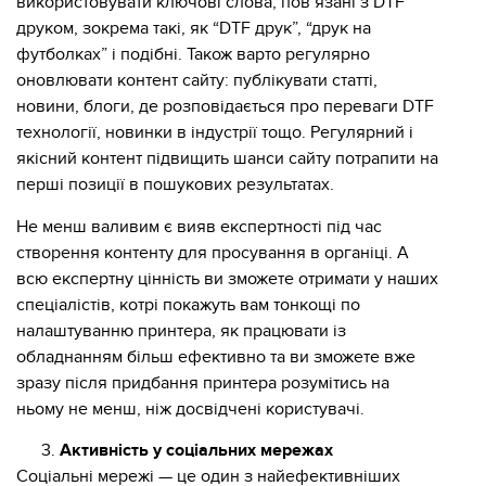
використовувати ключові слова, пов’язані з DTF
друком, зокрема такі, як “DTF друк”, “друк на
футболках” і подібні. Також варто регулярно
оновлювати контент сайту: публікувати статті,
новини, блоги, де розповідається про переваги DTF
технології, новинки в індустрії тощо. Регулярний і
якісний контент підвищить шанси сайту потрапити на
перші позиції в пошукових результатах.
Не менш валивим є вияв експертності під час
створення контенту для просування в органіці. А
всю експертну цінність ви зможете отримати у наших
спеціалістів, котрі покажуть вам тонкощі по
налаштуванню принтера, як працювати із
обладнанням більш ефективно та ви зможете вже
зразу після придбання принтера розумітись на
ньому не менш, ніж досвідчені користувачі.
Активність у соціальних мережах
Соціальні мережі — це один з найефективніших